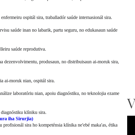
enfermeiru ospitál sira, traballadór saúde internasionál sira.
servisu saúde inan no labarik, partu seguru, no edukasaun saúde
elleiru saúde reprodutiva.
iha dezenvolvimentu, produsaun, no distribuisaun ai-moruk sira,
ia ai-moruk nian, ospitál sira.
análize laboratóriu nian, apoiu diagnóstiku, no teknolojia ezame
V
 diagnóstiku klíniku sira.
ura iha Sirurjia)
fisionál sira ho kompeténsia klínika ne'ebé maka'as, étika