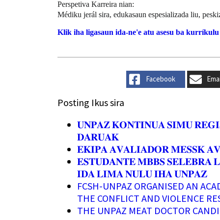
Perspetiva Karreira nian:
Médiku jerál sira, edukasaun espesializada liu, pesk
Klik iha ligasaun ida-ne'e atu asesu ba kurríkul
Facebook
Emai
Posting Ikus sira
𝐔𝐍𝐏𝐀𝐙 𝐊𝐎𝐍𝐓𝐈𝐍𝐔𝐀 𝐒𝐈𝐌𝐔 𝐑𝐄𝐆𝐈
𝐃𝐀𝐑𝐔𝐀𝐊
𝐄𝐊𝐈𝐏𝐀 𝐀𝐕𝐀𝐋𝐈𝐀𝐃𝐎𝐑 𝐌𝐄𝐒𝐒𝐊 𝐀
𝐄𝐒𝐓𝐔𝐃𝐀𝐍𝐓𝐄 𝐌𝐁𝐁𝐒 𝐒𝐄𝐋𝐄𝐁𝐑𝐀 𝐋
𝐈𝐃𝐀 𝐋𝐈𝐌𝐀 𝐍𝐔𝐋𝐔 𝐈𝐇𝐀 𝐔𝐍𝐏𝐀𝐙
FCSH-UNPAZ ORGANISED AN ACAD
THE CONFLICT AND VIOLENCE RE
THE UNPAZ MEAT DOCTOR CANDI