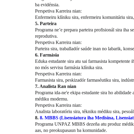
ba evidénsia.
Perspetiva Karreira nian:
Enfermeiru klíniku sira, enfermeiru komunitáriu sira, 
5. Parteira
Programa ne’e prepara parteira profisionál sira iha 
reprodutiva.
Perspetiva Karreira nian:
Parteira sira, traballadór saúde inan no labarik, kons
6. Farmásia
Eduka estudante sira atu sai farmasista kompetente 
no mós servisu farmásia klínika sira.
Perspetiva Karreira nian:
Farmasista sira, peskizadór farmaséutiku sira, indústr
7. Analista Ran nian
Programa ida-ne'e ekipa estudante sira ho abilidade 
médiku modernu.
Perspetiva Karreira nian:
Analista laboratóriu sira, tékniku médiku sira, pesoál
8.
8. MBBS (Lisensiatura iha Medisina, Lisensiat
Programa UNPAZ MBBS dezeña atu produz médiku pro
aas, no preokupasaun ba komunidade.