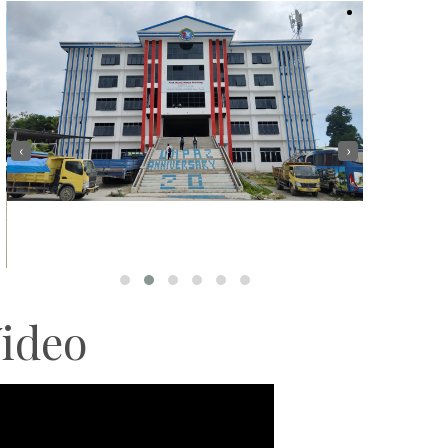
‹
›
ideo