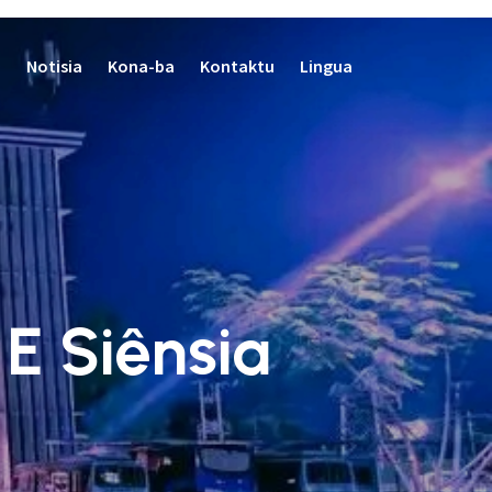
Notisia
Kona-ba
Kontaktu
Lingua
E Siênsia