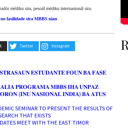
izadór médiku sira, pesoál médiku internasionál sira.
u no fasilidade sira MBBS nian
R
l
Twitter
Instagram
𝐒𝐓𝐑𝐀𝐒𝐀𝐔𝐍 𝐄𝐒𝐓𝐔𝐃𝐀𝐍𝐓𝐄 𝐅𝐎𝐔𝐍 𝐁𝐀 𝐅𝐀𝐒𝐄
𝐀𝐋𝐈𝐀 𝐏𝐑𝐎𝐆𝐑𝐀𝐌𝐀 𝐌𝐁𝐁𝐒 𝐈𝐇𝐀 𝐔𝐍𝐏𝐀𝐙
𝐎𝐑𝐎𝐍 (𝐈𝐍𝐔 𝐍𝐀𝐒𝐈𝐎𝐍𝐀𝐋 𝐈𝐍𝐃𝐈𝐀) 𝐁𝐀 𝐀𝐓𝐔𝐒
EMIC SEMINAR TO PRESENT THE RESULTS OF
SEARCH THAT EXISTS
DATES MEET WITH THE EAST TIMOR