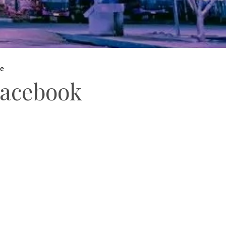
le
acebook