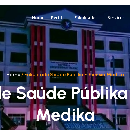
Home
Perfil
Fakuldade
Services
Home
/
Fakuldade Saúde Públika E Siênsia Medika
e Saúde Públika 
Medika