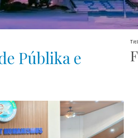
Tit
F
de Públika e