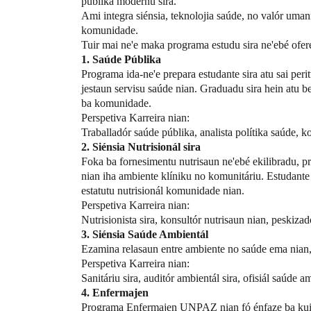
públika modernu sira.
Ami integra siénsia, teknolojia saúde, no valór umani
komunidade.
Tuir mai ne'e maka programa estudu sira ne'ebé ofe
1. Saúde Públika
Programa ida-ne'e prepara estudante sira atu sai per
jestaun servisu saúde nian. Graduadu sira hein atu 
ba komunidade.
Perspetiva Karreira nian:
Traballadór saúde públika, analista polítika saúde, k
2. Siénsia Nutrisionál sira
Foka ba fornesimentu nutrisaun ne'ebé ekilibradu, p
nian iha ambiente klíniku no komunitáriu. Estudante 
estatutu nutrisionál komunidade nian.
Perspetiva Karreira nian:
Nutrisionista sira, konsultór nutrisaun nian, peskizad
3. Siénsia Saúde Ambientál
Ezamina relasaun entre ambiente no saúde ema nian, 
Perspetiva Karreira nian:
Sanitáriu sira, auditór ambientál sira, ofisiál saúde am
4. Enfermajen
Programa Enfermajen UNPAZ nian fó énfaze ba kuidad