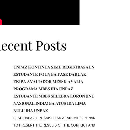
ecent Posts
𝐔𝐍𝐏𝐀𝐙 𝐊𝐎𝐍𝐓𝐈𝐍𝐔𝐀 𝐒𝐈𝐌𝐔 𝐑𝐄𝐆𝐈𝐒𝐓𝐑𝐀𝐒𝐀𝐔𝐍
𝐄𝐒𝐓𝐔𝐃𝐀𝐍𝐓𝐄 𝐅𝐎𝐔𝐍 𝐁𝐀 𝐅𝐀𝐒𝐄 𝐃𝐀𝐑𝐔𝐀𝐊
𝐄𝐊𝐈𝐏𝐀 𝐀𝐕𝐀𝐋𝐈𝐀𝐃𝐎𝐑 𝐌𝐄𝐒𝐒𝐊 𝐀𝐕𝐀𝐋𝐈𝐀
𝐏𝐑𝐎𝐆𝐑𝐀𝐌𝐀 𝐌𝐁𝐁𝐒 𝐈𝐇𝐀 𝐔𝐍𝐏𝐀𝐙
𝐄𝐒𝐓𝐔𝐃𝐀𝐍𝐓𝐄 𝐌𝐁𝐁𝐒 𝐒𝐄𝐋𝐄𝐁𝐑𝐀 𝐋𝐎𝐑𝐎𝐍 (𝐈𝐍𝐔
𝐍𝐀𝐒𝐈𝐎𝐍𝐀𝐋 𝐈𝐍𝐃𝐈𝐀) 𝐁𝐀 𝐀𝐓𝐔𝐒 𝐈𝐃𝐀 𝐋𝐈𝐌𝐀
𝐍𝐔𝐋𝐔 𝐈𝐇𝐀 𝐔𝐍𝐏𝐀𝐙
FCSH-UNPAZ ORGANISED AN ACADEMIC SEMINAR
TO PRESENT THE RESULTS OF THE CONFLICT AND