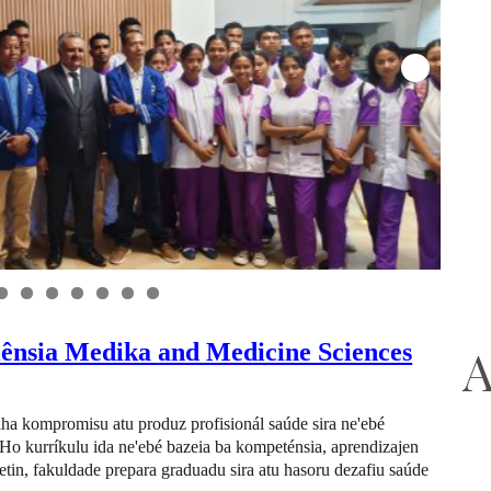
0
iênsia Medika
and Medicine Sciences
A
 kompromisu atu produz profisionál saúde sira ne'ebé
. Ho kurríkulu ida ne'ebé bazeia ba kompeténsia, aprendizajen
metin, fakuldade prepara graduadu sira atu hasoru dezafiu saúde