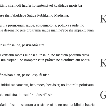
táriu sira hodi hadi'a ho sustentável kualidade moris ba
K
rese iha Fakuldade Saúde Públika no Medisina:
itu iha promosaun saúde, epidemiolojia, polítika saúde, no
bele dezeña no jere programa saúde nian ne'ebé iha impaktu luan
onsultór saúde, peskizadór sira.
revensaun moras liuhosi nutrisaun, no mantein padraun dieta
K
sira ekipadu ho komprensaun prátika no sientífika atu hadi'a
ór ai-han nian, pesoál ospitál nian.
inklui saneamentu, bee-moos, bee-fo'er, no kontrolu poluisaun.
G
bientál sira, konsultór industriál sira.
u olístiku, seguransa pasiente nian, no prátika klínika bazeia