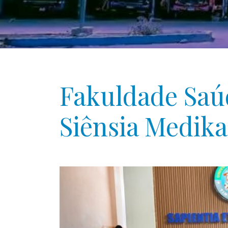
Fakuldade Saú
Siênsia Medika